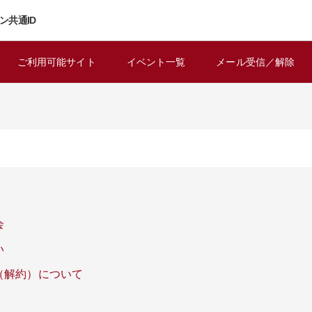
ン共通ID
ご利用可能サイト
イベント一覧
メール受信／解除
会
い
（解約）について